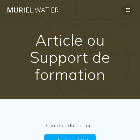
Skip
MURIEL
WATIER
to
content
Article ou
Support de
formation
Contenu du panier :