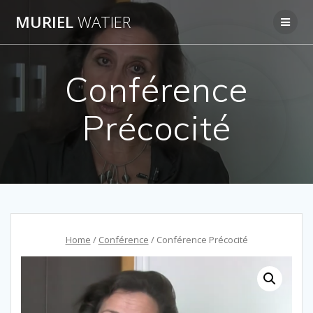
Skip
MURIEL
WATIER
to
content
Conférence
Précocité
Home
/
Conférence
/ Conférence Précocité