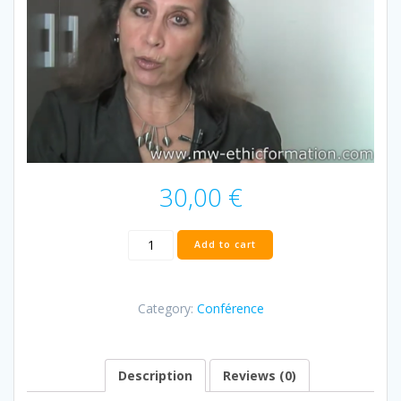
30,00
€
Conférence
Add to cart
Précocité
quantity
Category:
Conférence
Description
Reviews (0)