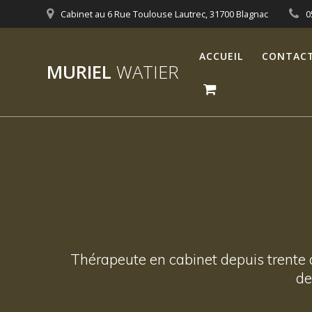
Skip
Cabinet au 6 Rue Toulouse Lautrec, 31700 Blagnac
0
to
content
ACCUEIL
CONTAC
MURIEL
WATIER
Thérapeute en cabinet depuis trente 
de